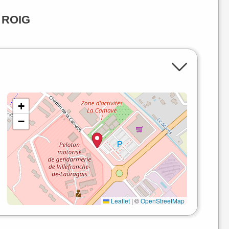
l ROIG
+
−
Leaflet
|
©
OpenStreetMap