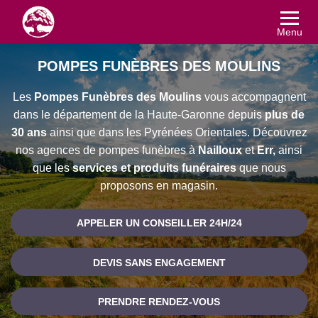
Menu
POMPES FUNÈBRES DES MOULINS
Les
Pompes Funèbres des Moulins
vous accompagnent
dans le département de la Haute-Garonne depuis
plus de
30 ans
ainsi que dans les Pyrénées Orientales. Découvrez
nos agences de pompes funèbres à
Nailloux
et
Err,
ainsi
que les
services et produits funéraires
que nous
proposons en magasin.
APPELER UN CONSEILLER 24H/24
DEVIS SANS ENGAGEMENT
PRENDRE RENDEZ-VOUS