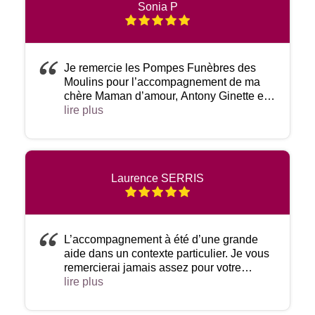
Sonia P
très humainMerci
- 01/08/2026
Je remercie les Pompes Funèbres des
Moulins pour l’accompagnement de ma
chère Maman d’amour, Antony Ginette et
pour l’organisation des obsèques. Merci à
lire plus
toute l’équipe. Sonia Portal.
- 22/07/2026
Laurence SERRIS
L’accompagnement à été d’une grande
aide dans un contexte particulier. Je vous
remercierai jamais assez pour votre
soutien, bienveillance, conseils.Je
lire plus
recommande cette entreprise de grande
qualité.
- 07/07/2026