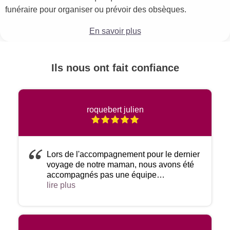
funéraire pour organiser ou prévoir des obsèques.
En savoir plus
Ils nous ont fait confiance
roquebert julien
Lors de l'accompagnement pour le dernier
voyage de notre maman, nous avons été
accompagnés pas une équipe
absolument adorable.Une dame tout
lire plus
particulièrement nous a développé le
déroulement de la cérémonie avec un ton
très juste et bienveillant.Rendant ainsi ce
moment douloureux plus supportable et